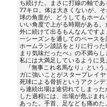
ち続けた。まさに打線の軸である
77キロ。体は大きくないが、
球の角度が、どうしてもホーム
いい角度で上がる時期がある。
外に続けて出るもんなんですよ
一シーズンを通してのペースを
ホームラン談話をとりに行った
まり気味だったべ』の不満らし
私には大満足しているように見
『無事これ名馬なり』という
ガに強いことがスタープレイヤー
死球による骨折というアクシデ
ら連続出場は途切れてしまったが
した過程には、出場が危ぶまれ
あった。手首、足なども痛めた