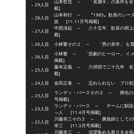
山本哲也 ～
「名捕手」の条件を全
29人目
載]
山本和行 ～
〝1985〟歓喜のシ
28人目
故
[11.11月号掲載]
中西清起 ～
八十五年、歓喜の胴上
27人目
載]
26人目
小林繁その２ ～
「男の美学」 を
小林繁 ～
「悲劇のヒーロー」 イ
26人目
掲載]
藤本定義 ～
六球団で二十九年 名
25人目
載]
24人目
金田正泰 ～
忘れられない プロ初
ランディ・バースその２ ～
脚光の
23人目
号掲載]
ランディ・バース ～
チームに馴染
23人目
っ人
[11.4月号掲載]
川藤幸三その２ ～
勝負師としての
22人目
幸三
[11.3月号掲載]
川藤幸三 ～
信望集める新ＯＢ会長