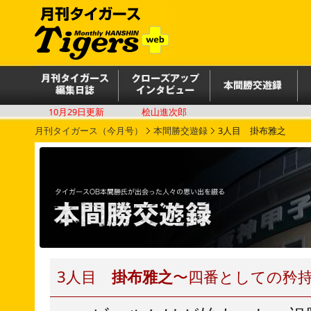
10月29日更新
桧山進次郎
月刊タイガース（今月号）
本間勝交遊録
3人目 掛布雅之
3人目
掛布雅之
〜四番としての矜