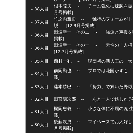
根本陸夫 ～
チーム強化に辣腕を振
38人目
月号掲載]
竹之内雅史 ～
独特のフォームがト
37人目
脱
[12.9月号掲載]
田淵幸一 そのニ ～
強運と声援を
36人目
掲載]
田淵幸一 その一 ～
天性の「人柄
36人目
[12.7月号掲載]
35人目
西村一孔 ～
球団初の新人王の 太
前岡勤也 ～
プロでは花開かずも 
34人目
載]
33人目
藤本勝巳 ～
「努力」で輝いた野球
32人目
田宮謙次郎 ～
あと一人で逃した 
梶岡忠義 ～
小さな体に不屈の魂 
31人目
載]
後藤次男 ～
マイペースでお人好し
30人目
月号掲載]