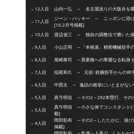
12人目
山内一弘 ～ 名古屋訛りの大阪弁を喋る
ジーン・バッキー ～ ニッポンに溶
11人目
[10.2月号掲載]
10人目
渡辺省三 ～ 独自の調整法で磨いた抜群
9人目
小山正明 ～「本格派」精密機械投手の愛す
8人目
尾崎将司 ～異業種への華麗なる転身 [0
7人目
稲尾和久 ～
元祖･鉄腕投手からの仰
6人目
中西太 ～
逸話の枚挙にいとまがない
5人目
真弓明信 ～その2～292本塁打、そのパワ
真弓明信 ～小さな体でコンスタントに力
5人目
載]
岡田彰布 ～その2～したたかに、抜け目
4人目
掲載]
岡田彰布 ～気遣い上手で、したたか