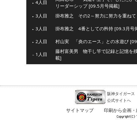
4人目
リーダーシップ [09.5月号掲載]
3人目
掛布雅之 その2～努力に努力を重ねて [
3人目
掛布雅之 4番としての矜持 [09.3月号
2人目
村山実 「炎のエース」との水遊び [09
藤村富美男 物干し竿で記録と記憶を残し
1人目
載]
阪神タイガース
公式サイトへ
サイトマップ
印刷から企画・