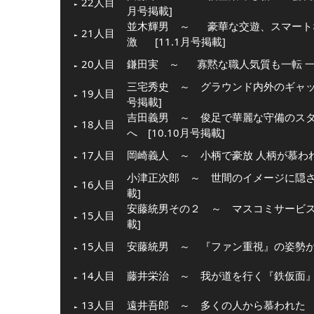
22人目
月号掲載]
並木輝男 ～
豪華な交遊、スマート
21人目
激
[11.1月号掲載]
20人目
鎌田実 ～
寡黙な職人気質も一転 
三宅秀史 ～ グラウンド内外のギャップ
19人目
号掲載]
吉田義男 ～ 俊足で華麗な守備のス
18人目
へ [10.10月号掲載]
17人目
岡崎義人 ～ 小柄で豪放 人柄が慕われた
小津正次郎 ～ 世間のイメージに隠され
16人目
載]
安藤統男その２ ～ マスコミサービスを
15人目
載]
15人目
安藤統男 ～ 『ファン重視』の姿勢が生
14人目
藤井栄治 ～ 我が道を行く『鉄仮面』 [
13人目
遠井吾郎 ～ 多くの人から慕われた 仏