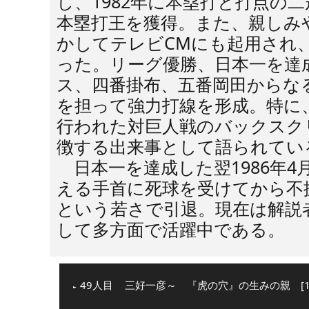
し、1982年に本塁打と打点の二
本塁打王を獲得。また、親しみ
かしてテレビCMにも起用され
った。リーグ優勝、日本一を達成
ス、四番掛布、五番岡田からな
を担って強力打線を形成。特に、
行われた対巨人戦のバックスク
徴する出来事として語られてい
日本一を達成した翌1986年4
える手首に死球を受けてから不振
という若さで引退。現在は解説
して多方面で活躍中である。
49人目
三好一彦～ 『虎の穴』の生みの親 [13