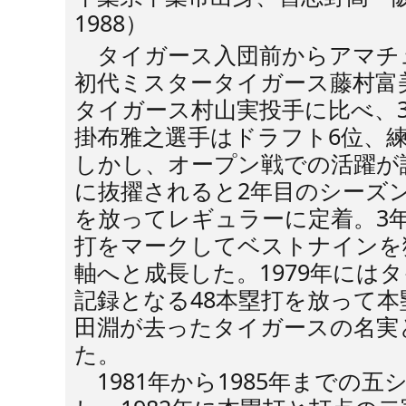
1988）
タイガース入団前からアマチ
初代ミスタータイガース藤村富
タイガース村山実投手に比べ、
掛布雅之選手はドラフト6位、
しかし、オープン戦での活躍が
に抜擢されると2年目のシーズ
を放ってレギュラーに定着。3年
打をマークしてベストナインを
軸へと成長した。1979年には
記録となる48本塁打を放って
田淵が去ったタイガースの名実
た。
1981年から1985年までの