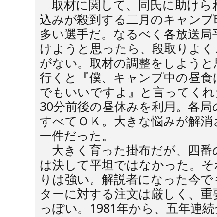
取材に関して、同氏に助けら
込みが殺到する二月のキャンプ
多い選手だ。なるべく各放送局
けようと思ったら、段取りよく
がない。取材の調整をしようと
行くと『僕、キャンプ中の昼食
でもいいですよ』と言ってくれ
30分前後の昼休みを利用。各
すべてＯＫ。大きな悩みが解消
一件だった。
大きく育った掛布だが、四番
は決して平坦ではなかった。そ
りは強い。解説者になった今で
ターに対する注文は厳しく、重
っぽい。1981年から、五年連