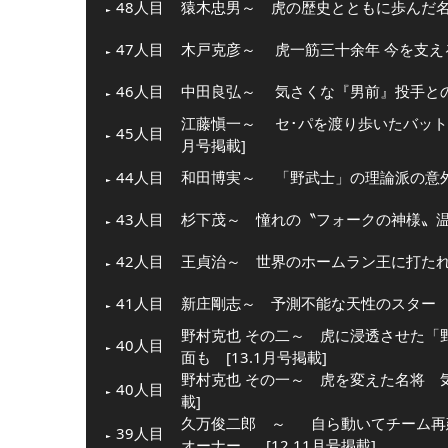
48人目
猿木忠男～ 虎の歴史とともに歩んだ名物
47人目
木戸克彦～ 虎一筋三十余年 今を支える
46人目
中田良弘～ 気さくな『男前』投手との意
江藤愼一～ セ･パを渡り歩いたバットマ
45人目
月号掲載]
44人目
和田博実～ 「野武士」の理論派の意外な
43人目
杉下茂～ 憧れの〝フォークの神様〟温か
42人目
王貞治～ 世界のホームラン王に打たれた
41人目
新庄剛志～ 予測不能な天性のスター [1
野村克也 その二～ 虎に浸透させた「
40人目
面も [13.1月号掲載]
野村克也 その一～ 虎を変えた名将 気
40人目
載]
久万俊二郎 ～
自ら動いてチーム再
39人目
オーナー
[12.11月号掲載]