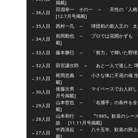
掲載]
田淵幸一 その一 ～
天性の「人柄
36人目
[12.7月号掲載]
35人目
西村一孔 ～
球団初の新人王の 太
前岡勤也 ～
プロでは花開かずも 
34人目
載]
33人目
藤本勝巳 ～
「努力」で輝いた野球
32人目
田宮謙次郎 ～
あと一人で逃した 
梶岡忠義 ～
小さな体に不屈の魂 
31人目
載]
後藤次男 ～
マイペースでお人好し
30人目
月号掲載]
山本哲也 ～
「名捕手」の条件を全
29人目
載]
山本和行 ～
〝1985〟歓喜のシ
28人目
故
[11.11月号掲載]
中西清起 ～
八十五年、歓喜の胴上
27人目
載]