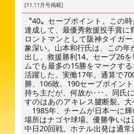
[11.11月号掲載]
〝40〟セーブポイント。この
達成して、最優秀救援投手賞に輝
ロントマンとして阪神タイガー
象深い。山本和行氏は、この年
出し、救援勝利14。セーブ26
ムでも最多の15勝をマークす
活躍した。実働17年。通算で70
勝、106敗。190セーブポイ
持ち主だが、何故か･･･。同氏
すのはあのアキレス腱断裂。大
1985年、チームが日本一に輝
場所はナゴヤ球場。優勝争いは
中日20回戦。ホテル出発は通