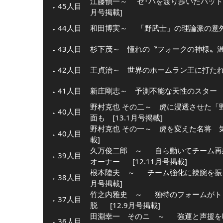
江藤愼一～ セ･パを渡り歩いたバットマ
45人目
月号掲載]
44人目
和田博実～ 「野武士」の理論派の意外な
43人目
杉下茂～ 憧れの〝フォークの神様〟温か
42人目
王貞治～ 世界のホームラン王に打たれた
41人目
新庄剛志～ 予測不能な天性のスター [1
野村克也 その二～ 虎に浸透させた「
40人目
面も [13.1月号掲載]
野村克也 その一～ 虎を変えた名将 気
40人目
載]
久万俊二郎 ～
自ら動いてチーム再
39人目
オーナー
[12.11月号掲載]
根本陸夫 ～
チーム強化に辣腕を振
38人目
月号掲載]
竹之内雅史 ～
独特のフォームがト
37人目
脱
[12.9月号掲載]
田淵幸一 そのニ ～
強運と声援を
36人目