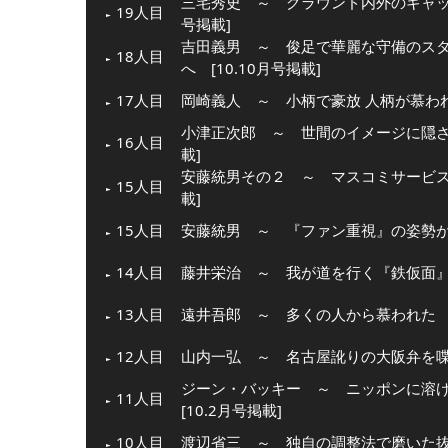
三宅秀史 ～ グラウンド内外のギャップ
19人目
号掲載]
吉田義男 ～ 俊足で華麗な守備のス
18人目
へ [10.10月号掲載]
17人目
岡崎義人 ～ 小柄で豪放 人柄が慕われた
小津正次郎 ～ 世間のイメージに隠され
16人目
載]
安藤統男その２ ～ マスコミサービスを
15人目
載]
15人目
安藤統男 ～ 『ファン重視』の姿勢が生
14人目
藤井栄治 ～ 我が道を行く『鉄仮面』 [
13人目
遠井吾郎 ～ 多くの人から慕われた 仏
12人目
山内一弘 ～ 名古屋訛りの大阪弁を喋る
ジーン・バッキー ～ ニッポンに溶
11人目
[10.2月号掲載]
10人目
渡辺省三 ～ 独自の調整法で磨いた抜群