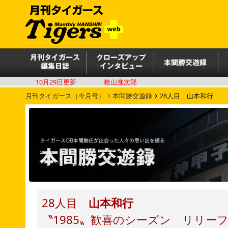
10月29日更新
桧山進次郎
月刊タイガース（今月号）
本間勝交遊録
28人目 山本和行
28人目
山本和行
〝1985〟歓喜のシーズン リリー