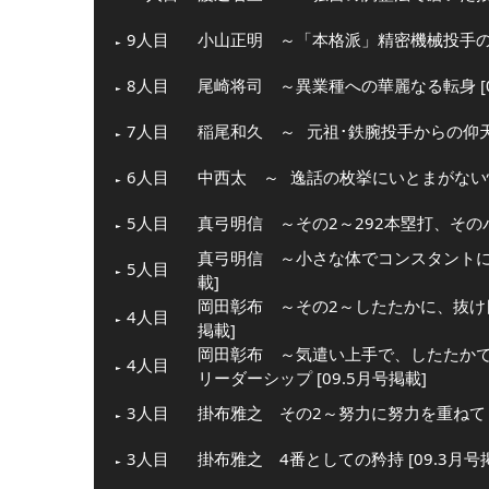
9人目
小山正明 ～「本格派」精密機械投手の愛す
8人目
尾崎将司 ～異業種への華麗なる転身 [0
7人目
稲尾和久 ～
元祖･鉄腕投手からの仰
6人目
中西太 ～
逸話の枚挙にいとまがない
5人目
真弓明信 ～その2～292本塁打、そのパワ
真弓明信 ～小さな体でコンスタントに力
5人目
載]
岡田彰布 ～その2～したたかに、抜け目
4人目
掲載]
岡田彰布 ～気遣い上手で、したたか
4人目
リーダーシップ [09.5月号掲載]
3人目
掛布雅之 その2～努力に努力を重ねて [
3人目
掛布雅之 4番としての矜持 [09.3月号