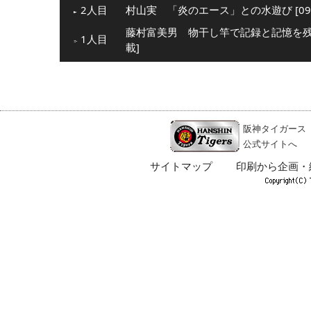
2人目
村山実 「炎のエース」との水遊び [09
藤村富美男 物干し竿で記録と記憶を残し
1人目
載]
阪神タイガース
公式サイトへ
サイトマップ
印刷から企画・