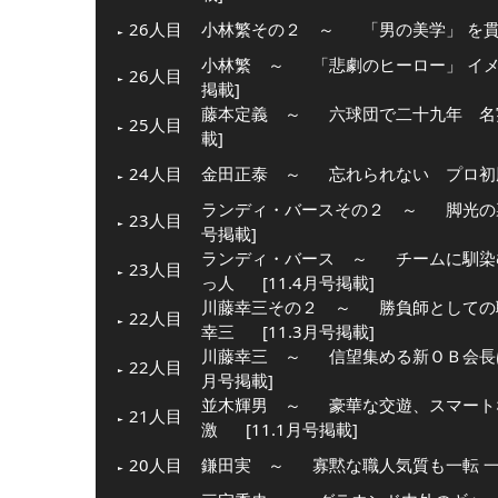
26人目
小林繁その２ ～
「男の美学」 を
小林繁 ～
「悲劇のヒーロー」 イ
26人目
掲載]
藤本定義 ～
六球団で二十九年 名
25人目
載]
24人目
金田正泰 ～
忘れられない プロ初
ランディ・バースその２ ～
脚光の
23人目
号掲載]
ランディ・バース ～
チームに馴染
23人目
っ人
[11.4月号掲載]
川藤幸三その２ ～
勝負師としての
22人目
幸三
[11.3月号掲載]
川藤幸三 ～
信望集める新ＯＢ会長
22人目
月号掲載]
並木輝男 ～
豪華な交遊、スマート
21人目
激
[11.1月号掲載]
20人目
鎌田実 ～
寡黙な職人気質も一転 