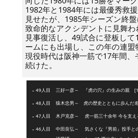
向した1980年には15勝をマ
1982年と1984年には最優秀
見せたが、1985年シーズン終
致命的なアクシデントに見舞わ
見事復活し、49試合に登板して
ームにも出場し、この年の連盟
現役時代は阪神一筋で17年間
続けた。
49人目
三好一彦～ 『虎の穴』の生みの親 [13
48人目
猿木忠男～ 虎の歴史とともに歩んだ名物
47人目
木戸克彦～ 虎一筋三十余年 今を支える
46人目
中田良弘～ 気さくな『男前』投手との意