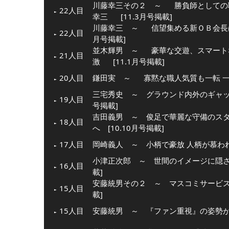
川藤幸三その２ ～
勝負師としての
22人目
幸三
[11.3月号掲載]
川藤幸三 ～
信望集める新ＯＢ会長
22人目
月号掲載]
並木輝男 ～
豪華な交遊、スマート
21人目
激
[11.1月号掲載]
20人目
鎌田実 ～
寡黙な職人気質も一転 
三宅秀史 ～ グラウンド内外のギャップ
19人目
号掲載]
吉田義男 ～ 俊足で華麗な守備のス
18人目
へ [10.10月号掲載]
17人目
岡崎義人 ～ 小柄で豪放 人柄が慕われた
小津正次郎 ～ 世間のイメージに隠され
16人目
載]
安藤統男その２ ～ マスコミサービスを
15人目
載]
15人目
安藤統男 ～ 『ファン重視』の姿勢が生