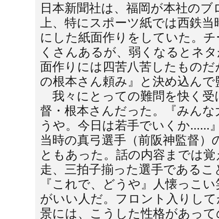
日本新聞社は、福岡が本社のブ
上、特にスポーツ紙では西鉄当
にした紙面作りをしていた。チ
くさんあるが、弱くなるとネタ
面作りには四苦八苦したものだ
の根本さん頼み』と決め込んで
我々にとっての難問を快く受
督・根本さんだった。『みんな
うや。今日は若手でいくか……
当時の真弓選手（前阪神監督）
ともあった。話の内容までは覚
走、三拍子揃った選手であるこ
『これで、どうや』人懐っこい
がいい人だ。フロント入りして
景には、こうした性格があって