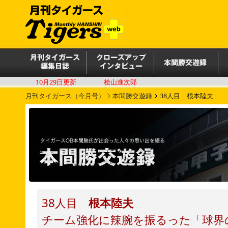
10月29日更新
桧山進次郎
月刊タイガース（今月号）
本間勝交遊録
38人目
根本陸夫
38人目
根本陸夫
チーム強化に辣腕を振るった「球界