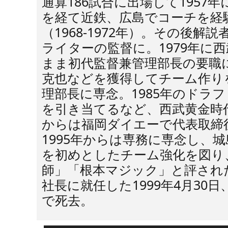
通算186試合に出場して1957
を経て近鉄、広島でコーチを経
（1968-1972年）。その後解
ライターの監督に。1979年に
まま初代監督兼管理部長の要職
克也などを獲得してチーム作りを
理部長に専念。1985年のドラ
を引き当てるなど、西武黄金時代
からは福岡ダイエーで代表取締
1995年からは専務に専念し、
を初めとしたチーム強化を図り
師」「根本マジック」と評され
社長に就任した1999年4月30
で死去。