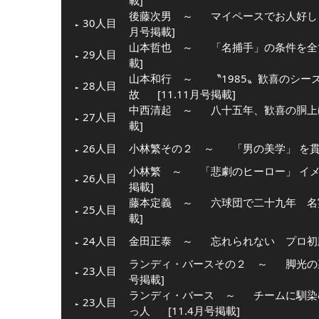
載]
後藤次男 ～
マイペースでお人好し
30人目
月号掲載]
山本哲也 ～
「名捕手」の条件を全
29人目
載]
山本和行 ～
〝1985〟歓喜のシ
28人目
故
[11.11月号掲載]
中西清起 ～
八十五年、歓喜の胴上
27人目
載]
26人目
小林繁その２ ～
「男の美学」 を
小林繁 ～
「悲劇のヒーロー」 イ
26人目
掲載]
藤本定義 ～
六球団で二十九年 名
25人目
載]
24人目
金田正泰 ～
忘れられない プロ初
ランディ・バースその２ ～
脚光の
23人目
号掲載]
ランディ・バース ～
チームに馴染
23人目
っ人
[11.4月号掲載]