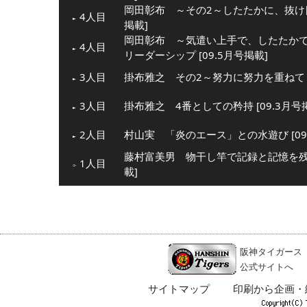
岡田彰布 ～その2～したたかに、抜け目
4人目
掲載]
岡田彰布 ～気遣い上手で、したたか
4人目
リーダーシップ [09.5月号掲載]
3人目
掛布雅之 その2～努力に努力を重ねて [
3人目
掛布雅之 4番としての矜持 [09.3月号
2人目
村山実 「炎のエース」との水遊び [09
藤村富美男 物干し竿で記録と記憶を残し
1人目
載]
阪神タイガース
公式サイトへ
サイトマップ
印刷から企画・