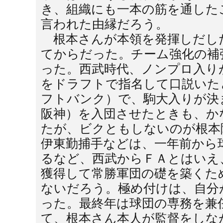
き、組織にも一本の筋を通した
言われた由縁だろう。
根本さんが本領を発揮しだし
てからだった。チーム強化の補
った。西武時代、ノンプロ入り
をドラフトで指名して口説いた
フトバンク）で、駒大入りが決
阪神）を入団させたときも、か
たが、ビクともしないのが根本
伊東勤捕手などは、一年前から
るなど、西武からＦＡとはいえ
獲得して常勝軍団の礎を築くた
ないだろう。極め付けは、自分
った。最終年は球団の専務を兼
て、根本さん本人が監督をしな