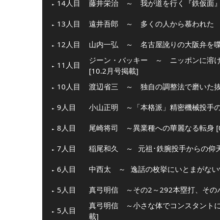
14人目
藤井栄治 ～ 我が道を行く『鉄仮面』 [
13人目
遠井吾郎 ～ 多くの人から慕われた 仏
12人目
山内一弘 ～ 名古屋訛りの大阪弁を喋る
ジーン・バッキー ～ ニッポンに溶
11人目
[10.2月号掲載]
10人目
渡辺省三 ～ 独自の調整法で磨いた抜群
9人目
小山正明 ～「本格派」精密機械投手の愛す
8人目
尾崎将司 ～異業種への華麗なる転身 [0
7人目
稲尾和久 ～
元祖･鉄腕投手からの仰
6人目
中西太 ～
逸話の枚挙にいとまがない
5人目
真弓明信 ～その2～292本塁打、そのパワ
真弓明信 ～小さな体でコンスタントに力
5人目
載]