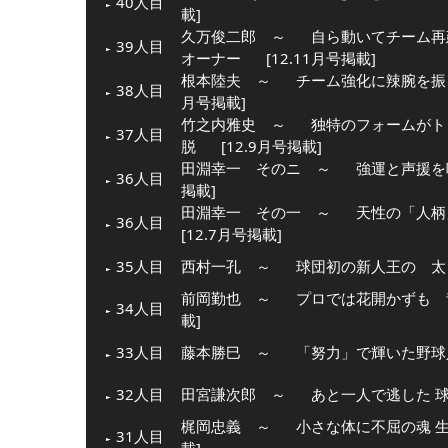
40人目
載]
久万俊二郎 ～
自ら動いてチーム再
39人目
オーナー
[12.11月号掲載]
根本陸夫 ～
チーム強化に辣腕を振
38人目
月号掲載]
竹之内雅史 ～
独特のフォームがト
37人目
脱
[12.9月号掲載]
田淵幸一 そのニ ～
強運と声援を
36人目
掲載]
田淵幸一 その一 ～
天性の「人柄
36人目
[12.7月号掲載]
35人目
西村一孔 ～
球団初の新人王の 太
前岡勤也 ～
プロでは花開かずも 
34人目
載]
33人目
藤本勝巳 ～
「努力」で輝いた野球
32人目
田宮謙次郎 ～
あと一人で逃した 
梶岡忠義 ～
小さな体に不屈の魂 
31人目