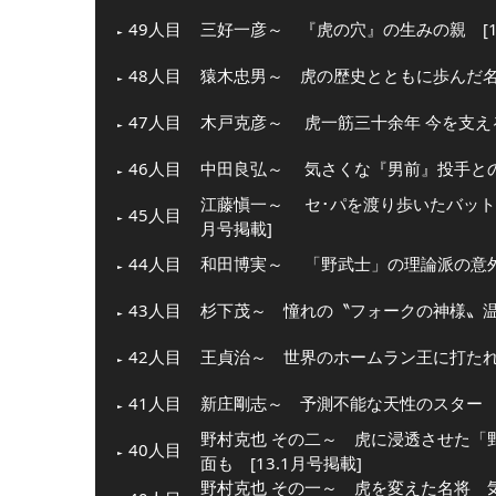
49人目
三好一彦～ 『虎の穴』の生みの親 [13
48人目
猿木忠男～ 虎の歴史とともに歩んだ名物
47人目
木戸克彦～ 虎一筋三十余年 今を支える
46人目
中田良弘～ 気さくな『男前』投手との意
江藤愼一～ セ･パを渡り歩いたバットマ
45人目
月号掲載]
44人目
和田博実～ 「野武士」の理論派の意外な
43人目
杉下茂～ 憧れの〝フォークの神様〟温か
42人目
王貞治～ 世界のホームラン王に打たれた
41人目
新庄剛志～ 予測不能な天性のスター [1
野村克也 その二～ 虎に浸透させた「
40人目
面も [13.1月号掲載]
野村克也 その一～ 虎を変えた名将 気