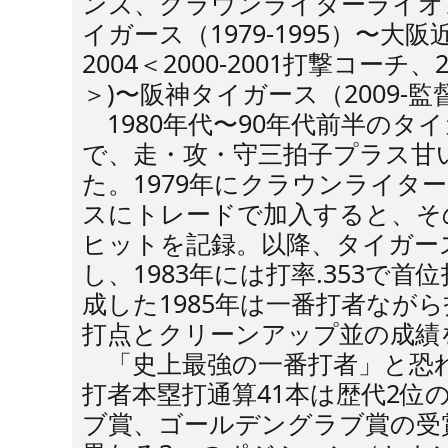
ンズ、クラウンライターライオンズ 
イガース（1979-1995）〜大阪近
2004＜2000-2001打撃コーチ、
＞)〜阪神タイガース（2009-監
1980年代〜90年代前半のタ
で、走・攻・守三拍子プラス甘
た。1979年にクラウンライタ
スにトレードで加入すると、そ
ヒットを記録。以降、タイガー
し、1983年には打率.353で
成した1985年は一番打者ながら打
打点とクリーンアップ並の成績
「史上最強の一番打者」と恐
打者本塁打通算41本は歴代2位
ブ賞、ゴールデングラブ賞の受