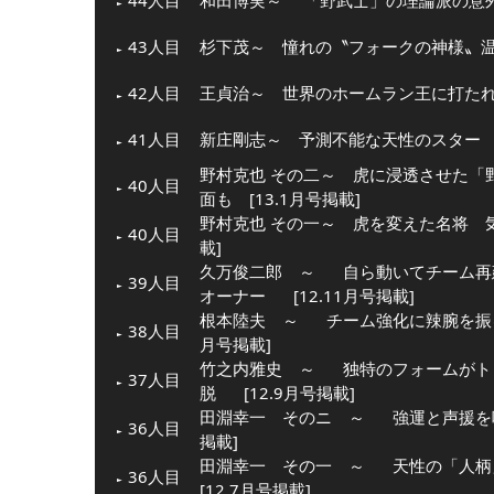
44人目
和田博実～ 「野武士」の理論派の意外な
43人目
杉下茂～ 憧れの〝フォークの神様〟温か
42人目
王貞治～ 世界のホームラン王に打たれた
41人目
新庄剛志～ 予測不能な天性のスター [1
野村克也 その二～ 虎に浸透させた「
40人目
面も [13.1月号掲載]
野村克也 その一～ 虎を変えた名将 気
40人目
載]
久万俊二郎 ～
自ら動いてチーム再
39人目
オーナー
[12.11月号掲載]
根本陸夫 ～
チーム強化に辣腕を振
38人目
月号掲載]
竹之内雅史 ～
独特のフォームがト
37人目
脱
[12.9月号掲載]
田淵幸一 そのニ ～
強運と声援を
36人目
掲載]
田淵幸一 その一 ～
天性の「人柄
36人目
[12.7月号掲載]