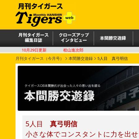
10月29日更新
桧山進次郎
月刊タイガース（今月号）
本間勝交遊録
5人目 真弓明信
5人目
真弓明信
小さな体でコンスタントに力を出