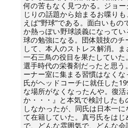
何の苦もなく見つかる。ジョー
じりの話題から始まるお喋りも
えば“野球”である。面白いもの
か熱っぽい野球談義になってい
球の勉強になる。団体競技のチ
して、本人のストレス解消。ま
一石三鳥の役目を果たしていた
選手時代の栄養剤だったと思う
ーナー室に集まる習慣はなくな
氏がヘッドコーチに就任した19
な場所がなくなったんや。復活
か・・・』と本気で検討したも
しなかったが、同氏は日本一に
て在籍していた。真弓氏をはじ
で、どんな雰囲気で、どんな会