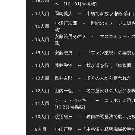
18人目
へ [10.10月号掲載]
17人目
岡崎義人 ～ 小柄で豪放 人柄が慕われた
小津正次郎 ～ 世間のイメージに隠され
16人目
載]
安藤統男その２ ～ マスコミサービスを
15人目
載]
15人目
安藤統男 ～ 『ファン重視』の姿勢が生
14人目
藤井栄治 ～ 我が道を行く『鉄仮面』 [
13人目
遠井吾郎 ～ 多くの人から慕われた 仏
12人目
山内一弘 ～ 名古屋訛りの大阪弁を喋る
ジーン・バッキー ～ ニッポンに溶
11人目
[10.2月号掲載]
10人目
渡辺省三 ～ 独自の調整法で磨いた抜群
9人目
小山正明 ～「本格派」精密機械投手の愛す