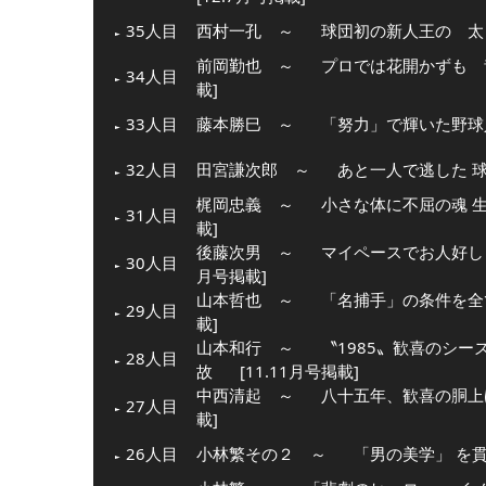
35人目
西村一孔 ～
球団初の新人王の 太
前岡勤也 ～
プロでは花開かずも 
34人目
載]
33人目
藤本勝巳 ～
「努力」で輝いた野球
32人目
田宮謙次郎 ～
あと一人で逃した 
梶岡忠義 ～
小さな体に不屈の魂 
31人目
載]
後藤次男 ～
マイペースでお人好し
30人目
月号掲載]
山本哲也 ～
「名捕手」の条件を全
29人目
載]
山本和行 ～
〝1985〟歓喜のシ
28人目
故
[11.11月号掲載]
中西清起 ～
八十五年、歓喜の胴上
27人目
載]
26人目
小林繁その２ ～
「男の美学」 を