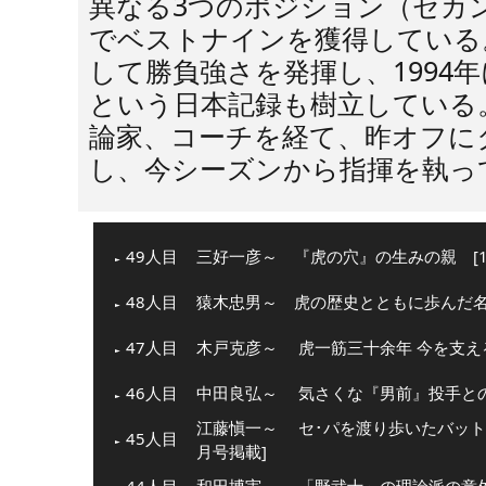
異なる3つのポジション（セカ
でベストナインを獲得している
して勝負強さを発揮し、1994
という日本記録も樹立している
論家、コーチを経て、昨オフに
し、今シーズンから指揮を執っ
49人目
三好一彦～ 『虎の穴』の生みの親 [13
48人目
猿木忠男～ 虎の歴史とともに歩んだ名物
47人目
木戸克彦～ 虎一筋三十余年 今を支える
46人目
中田良弘～ 気さくな『男前』投手との意
江藤愼一～ セ･パを渡り歩いたバットマ
45人目
月号掲載]