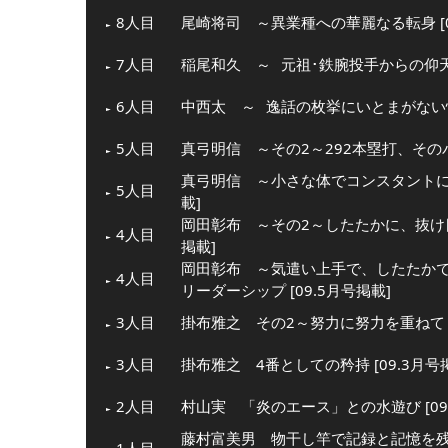
8人目
尾崎将司 ～異業種への華麗なる転身 [0
7人目
稲尾和久 ～
元祖･鉄腕投手からの仰
6人目
中西太 ～
逸話の枚挙にいとまがない
5人目
真弓明信 ～その2～292本塁打、そのパワ
真弓明信 ～小さな体でコンスタントに力
5人目
載]
岡田彰布 ～その2～したたかに、抜け目
4人目
掲載]
岡田彰布 ～気遣い上手で、したたか
4人目
リーダーシップ [09.5月号掲載]
3人目
掛布雅之 その2～努力に努力を重ねて [
3人目
掛布雅之 4番としての矜持 [09.3月号
2人目
村山実 「炎のエース」との水遊び [09
藤村富美男 物干し竿で記録と記憶を残し