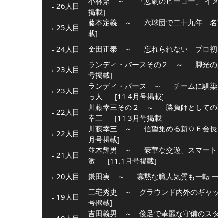
小林繁 ～
「悲劇のヒーロー」 イ
26人目
掲載]
藤本定義 ～
六球団で二十九年 名
25人目
載]
24人目
金田正泰 ～
忘れられない プロ初
ランディ・バースその２ ～
脚光の
23人目
号掲載]
ランディ・バース ～
チームに馴染
23人目
っ人
[11.4月号掲載]
川藤幸三その２ ～
勝負師としての
22人目
幸三
[11.3月号掲載]
川藤幸三 ～
信望集める新ＯＢ会長
22人目
月号掲載]
並木輝男 ～
豪華な交遊、スマート
21人目
激
[11.1月号掲載]
20人目
鎌田実 ～
寡黙な職人気質も一転 
三宅秀史 ～ グラウンド内外のギャップ
19人目
号掲載]
吉田義男 ～ 俊足で華麗な守備のス