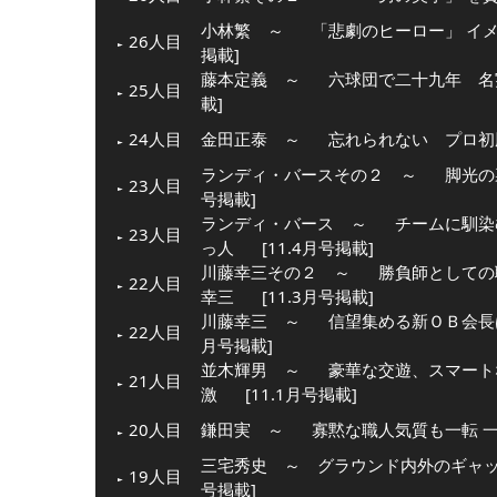
小林繁 ～
「悲劇のヒーロー」 イ
26人目
掲載]
藤本定義 ～
六球団で二十九年 名
25人目
載]
24人目
金田正泰 ～
忘れられない プロ初
ランディ・バースその２ ～
脚光の
23人目
号掲載]
ランディ・バース ～
チームに馴染
23人目
っ人
[11.4月号掲載]
川藤幸三その２ ～
勝負師としての
22人目
幸三
[11.3月号掲載]
川藤幸三 ～
信望集める新ＯＢ会長
22人目
月号掲載]
並木輝男 ～
豪華な交遊、スマート
21人目
激
[11.1月号掲載]
20人目
鎌田実 ～
寡黙な職人気質も一転 
三宅秀史 ～ グラウンド内外のギャップ
19人目
号掲載]