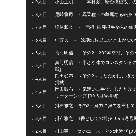
9人目
小山正明 ～「本格派」精密機械投手の愛す
8人目
尾崎将司 ～異業種への華麗なる転身 [0
7人目
稲尾和久 ～
元祖･鉄腕投手からの仰
6人目
中西太 ～
逸話の枚挙にいとまがない
5人目
真弓明信 ～その2～292本塁打、そのパワ
真弓明信 ～小さな体でコンスタントに力
5人目
載]
岡田彰布 ～その2～したたかに、抜け目
4人目
掲載]
岡田彰布 ～気遣い上手で、したたか
4人目
リーダーシップ [09.5月号掲載]
3人目
掛布雅之 その2～努力に努力を重ねて [
3人目
掛布雅之 4番としての矜持 [09.3月号
2人目
村山実 「炎のエース」との水遊び [09