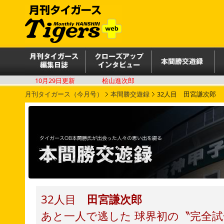
10月29日更新
桧山進次郎
月刊タイガース（今月号）
本間勝交遊録
32人目 田宮謙次郎
32人目
田宮謙次郎
あと一人で逃した 球界初の〝完全試