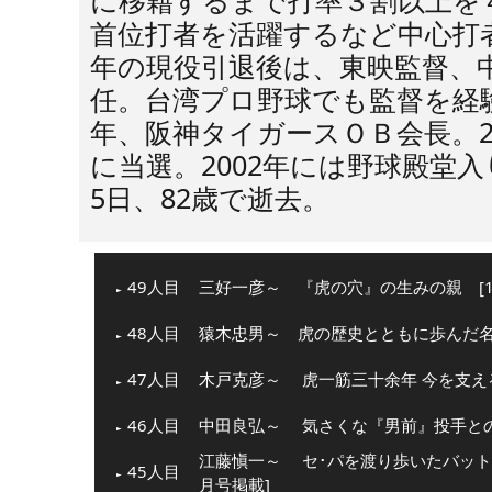
に移籍するまで打率３割以上を４
首位打者を活躍するなど中心打者
年の現役引退後は、東映監督、
任。台湾プロ野球でも監督を経験し
年、阪神タイガースＯＢ会長。2
に当選。2002年には野球殿堂入
5日、82歳で逝去。
49人目
三好一彦～ 『虎の穴』の生みの親 [13
48人目
猿木忠男～ 虎の歴史とともに歩んだ名物
47人目
木戸克彦～ 虎一筋三十余年 今を支える
46人目
中田良弘～ 気さくな『男前』投手との意
江藤愼一～ セ･パを渡り歩いたバットマ
45人目
月号掲載]