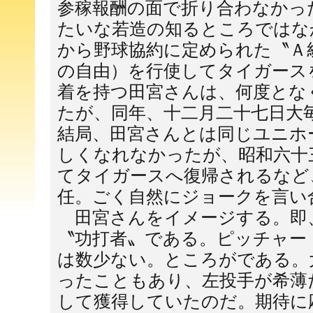
参稼報酬の面で折り合わなかっ
たいな若造の知るところではな
から野球協約に定められた〝Ａ
の自由）を行使してタイガース
着を持つ田宮さんは、何度とな
たが、同年、十二月二十七日大
結局、田宮さんとは同じユニホ
しくなれなかったが、昭和六十
てタイガースへ復帰されるなど
任。ごく自然にジョークを言い
田宮さんをイメージする。即
〝功打者〟である。ピッチャー
は数少ない。ところがである。
ったこともあり、左投手が希薄
して獲得していたのだ。期待に