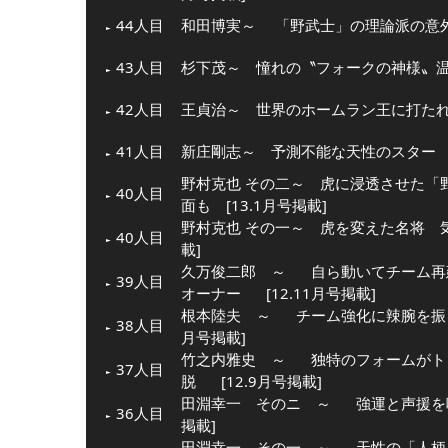
44人目
和田博実～ 「野武士」の理論派の意外な
43人目
杉下茂～ 憧れの〝フォークの神様〟温か
42人目
王貞治～ 世界のホームラン王に打たれた
41人目
新庄剛志～ 予測不能な天性のスター [1
野村克也 その二～ 虎に浸透させた「
40人目
面も [13.1月号掲載]
野村克也 その一～ 虎を変えた名将 気
40人目
載]
久万俊二郎 ～
自ら動いてチーム再
39人目
オーナー
[12.11月号掲載]
根本陸夫 ～
チーム強化に辣腕を振
38人目
月号掲載]
竹之内雅史 ～
独特のフォームがト
37人目
脱
[12.9月号掲載]
田淵幸一 そのニ ～
強運と声援を
36人目
掲載]
田淵幸一 その一 ～
天性の「人柄