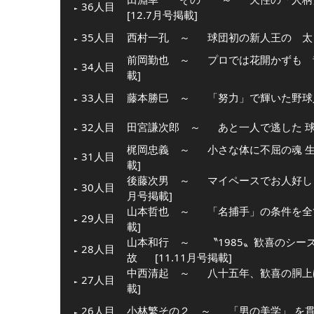
36人目
[12.7月号掲載]
35人目
西村一孔 ～
球団初の新人王の 太
前岡勤也 ～
プロでは花開かずも 
34人目
載]
33人目
藤本勝巳 ～
「努力」で輝いた野球
32人目
田宮謙次郎 ～
あと一人で逃した 
梶岡忠義 ～
小さな体に不屈の魂 
31人目
載]
後藤次男 ～
マイペースでお人好し
30人目
月号掲載]
山本哲也 ～
「名捕手」の条件を全
29人目
載]
山本和行 ～
〝1985〟歓喜のシ
28人目
故
[11.11月号掲載]
中西清起 ～
八十五年、歓喜の胴上
27人目
載]
26人目
小林繁その２ ～
「男の美学」 を