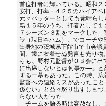
首位打者に輝いている。昭和２
安打、打率・４２５のハイアベ
元々バッターとしても素晴らし
籍１５年のうち、打者として１
７シーズン３割をマークした。
映（現日本ハム）、でコーチや
出身地の茨城県下館市で市会議
間、歯に衣着せぬ発言も売り物
らも、野村元監督がＯＢ会に出
に出席しないとは何事か―』と
する一幕もあった。この時、広
監督への連絡ミスがあったこと
係ない』と益々怒り出すしまつ
らない人だった。
チームを語る時は容赦なし、