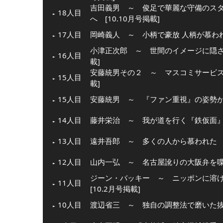
吉田義男 ～ 俊足で華麗な守備のス
18人目
へ [10.10月号掲載]
17人目
岡崎義人 ～ 小柄で豪放 人柄が慕われた
小津正次郎 ～ 世間のイメージに隠され
16人目
載]
安藤統男その２ ～ マスコミサービスを
15人目
載]
15人目
安藤統男 ～ 『ファン重視』の姿勢が生
14人目
藤井栄治 ～ 我が道を行く『鉄仮面』 [
13人目
遠井吾郎 ～ 多くの人から慕われた 仏
12人目
山内一弘 ～ 名古屋訛りの大阪弁を喋る
ジーン・バッキー ～ ニッポンに溶
11人目
[10.2月号掲載]
10人目
渡辺省三 ～ 独自の調整法で磨いた抜群